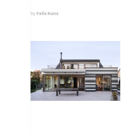
by
Felix Kunz